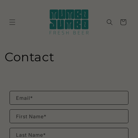
Skip to
content
Cart
Contact
Email
*
First Name
*
Last Name
*